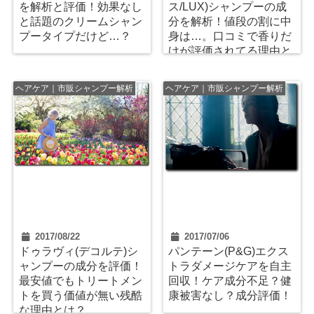
を解析と評価！効果なし
ス/LUX)シャンプーの成
と話題のクリームシャン
分を解析！値段の割に中
プータイプだけど…？
身は…。口コミで香りだ
けが評価されてる理由と
は？
ヘアケア｜市販シャンプー解析
ヘアケア｜市販シャンプー解析
2017/08/22
2017/07/06
ドゥラヴィ(デコルテ)シ
パンテーン(P&G)エクス
ャンプーの成分を評価！
トラダメージケアを自主
最安値でもトリートメン
回収！ケア成分不足？健
トを買う価値が無い残酷
康被害なし？成分評価！
な理由とは？