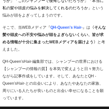
うか」
「このシャンプーで後悔しないだろうか」「本当に
私の髪や頭皮の悩みを解決してくれるのだろうか」
という
悩みが頭をよぎってしまうのです。
そこで、当WEBメディア『
QH-Queen's Hair-
』は
〈そんな
髪や頭皮への不安や悩みが頭をよぎらないくらい、皆
が求
める情報が十分に集まったWEBメディアを届けよう〉
と
考
えました。
QH-Queen'sHair-編集部では、シャンプーの世界における
【シャンプーの情報の質】を本気で変えようと日々努力し
ながら記事作成をしています。そして、あなたとQH -
Queen'sHair-との出会いにより、あなたやあなたの家族、
周りにいる人たちが良いものと出会い幸せになることを願
っています。