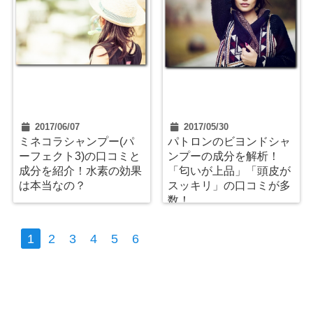
2017/06/07
2017/05/30
ミネコラシャンプー(パ
パトロンのビヨンドシャ
ーフェクト3)の口コミと
ンプーの成分を解析！
成分を紹介！水素の効果
「匂いが上品」「頭皮が
は本当なの？
スッキリ」の口コミが多
数！
1
2
3
4
5
6