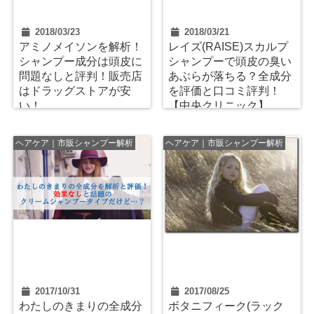
2018/03/23
2018/03/21
アミノメイソンを解析！
レイズ(RAISE)スカルプ
シャンプー成分は頭皮に
シャンプーで頭皮の臭い
問題なしと評判！販売店
あぶらが落ちる？全成分
はドラッグストアが安
を評価と口コミ評判！
い！
【中央クリニック】
ヘアケア｜市販シャンプー解析
ヘアケア｜市販シャンプー解析
2017/10/31
2017/08/25
わたしのきまりの全成分
ボタニフィーク(ラック