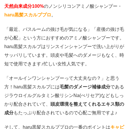
天然由来成分100%
のノンシリコンアミノ酸シャンプー・
haru黒髪スカルププロ
。
「最近、バスルームの抜け毛が気になる」「産後の抜け毛
が心配」という方におすすめのアミノ酸シャンプーです。
haru黒髪スカルプはリンスインシャンプーで洗い上がりが
サッパリしています。頭皮や毛髪へのダメージもなく、時
短で使用できます♪忙しい女性人気です。
「オールインワンシャンプーって大丈夫なの？」と思う
方！haru黒髪スカルプには
毛髪のダメージ補修成分
である
ジラウロイルグルタミン酸リシンNa(ぺリセア)などもしっ
かり配合されていて、
頭皮環境を整えてくれるエキス類の
成分
もたっぷり配合されているので心配ご無用ですよ♪
そして、haru黒髪スカルププロの一番のポイントは
キャピ