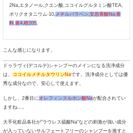
2Na,エタノール,クエン酸,ココイルグルタミン酸TEA,
ポリクオタニウム-10,
メチルパラベン,安息香酸Na,香
料
,
黄4,橙205
,
こんな感じになります。
ドゥラヴィ(デコルテ)シャンプーのメインになる洗浄成分
は、
ココイルメチルタウリンNa
です。洗浄成分としては優
秀な成分なので、安心して使えます。
しかし、2番目に
オレフィンスルホン酸Na
が配合されてい
ますね…。
大手化粧品各社が”ラウレス硫酸Na”などの刺激が強い成分
が入っていないサルフェートフリーのシャンプーを推すと