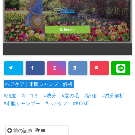
Follow
feedly
ヘアケア｜市販シャンプー解析
頭皮
口コミ
成分
髪の毛
評価
成分解析
市販シャンプー
ヘアケア
KOSE
Prev
前の記事 -
-