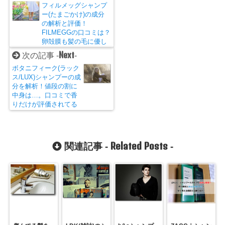
フィルメッグシャンプ
ー(たまごかけ)の成分
の解析と評価！
FILMEGGの口コミは？
卵殻膜も髪の毛に優し
いけど…。
Next
次の記事 -
-
ボタニフィーク(ラック
ス/LUX)シャンプーの成
分を解析！値段の割に
中身は…。口コミで香
りだけが評価されてる
理由とは？
Related Posts
関連記事 -
-