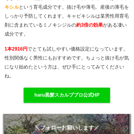
キシル
という育毛成分です。抜け毛や薄毛、産後の薄毛を
しっかり予防してくれます。キャピキシルは某男性用育毛
剤に含まれているミノキシジルの
約3倍の効果
がある凄い
成分です。
1本2916円
でとても試しやすい価格設定になっています。
性別関係なく男性にもおすすめです。ちょっと抜け毛が気
になり始めたという方は、ぜひ手にとってみてください
ね。
haru黒髪スカルププロ公式HP
＼フォローお願いします／