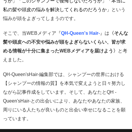
うか」
「このシャンプーで後悔しないだろうか」「本当に
私の髪や頭皮の悩みを解決してくれるのだろうか」
という
悩みが頭をよぎってしまうのです。
そこで、当WEBメディア『
QH-Queen's Hair-
』は
〈そんな
髪や頭皮への不安や悩みが頭をよぎらないくらい、皆
が求
める情報が十分に集まったWEBメディアを届けよう〉
と
考
えました。
QH-Queen'sHair-編集部では、シャンプーの世界における
【シャンプーの情報の質】を本気で変えようと日々努力し
ながら記事作成をしています。そして、あなたとQH -
Queen'sHair-との出会いにより、あなたやあなたの家族、
周りにいる人たちが良いものと出会い幸せになることを願
っています。