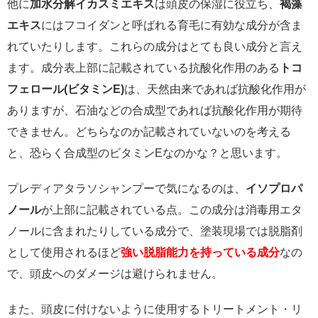
他に
加水分解イカスミエキス
は頭皮の保湿に役立ち、
褐藻
エキス
にはフコイダンと呼ばれる育毛に有効な成分が含ま
れていたりします。これらの成分はとても良い成分と言え
ます。成分表上部に記載されている抗酸化作用のある
トコ
フェロール(ビタミンE)
は、天然由来であれば抗酸化作用が
ありますが、石油などの合成型であれば抗酸化作用が期待
できません。どちらなのか記載されていないのを考える
と、恐らく合成型のビタミンEなのかな？と思います。
プレディアタラソシャンプーで気になるのは、
イソプロパ
ノール
が上部に記載されている点。この成分は消毒用エタ
ノールに含まれたりしている成分で、塗装現場では脱脂剤
として使用されるほど
強い脱脂能力を持っている成分
なの
で、頭皮へのダメージは避けられません。
また、頭皮に付けないように使用するトリートメント・リ