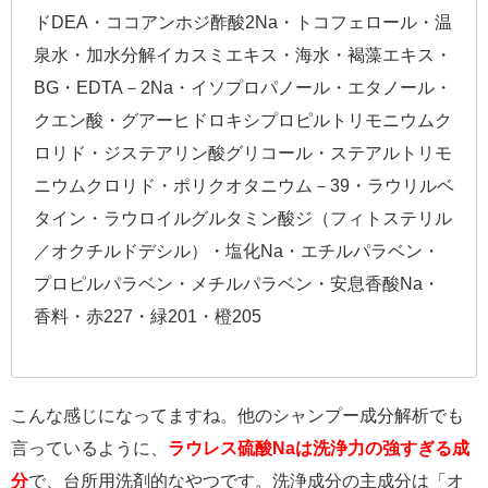
ドDEA・ココアンホジ酢酸2Na・トコフェロール・温
泉水・加水分解イカスミエキス・海水・褐藻エキス・
BG・EDTA－2Na・イソプロパノール・エタノール・
クエン酸・グアーヒドロキシプロピルトリモニウムク
ロリド・ジステアリン酸グリコール・ステアルトリモ
ニウムクロリド・ポリクオタニウム－39・ラウリルベ
タイン・ラウロイルグルタミン酸ジ（フィトステリル
／オクチルドデシル）・塩化Na・エチルパラベン・
プロピルパラベン・メチルパラベン・安息香酸Na・
香料・赤227・緑201・橙205
こんな感じになってますね。他のシャンプー成分解析でも
言っているように、
ラウレス硫酸Naは洗浄力の強すぎる成
分
で、台所用洗剤的なやつです。洗浄成分の主成分は「オ