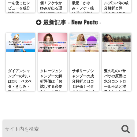
ーを使ったレ
価！フケやか
最悪！かゆ
ルプ(スパ)の成
ビュー＆成分
ゆみが出る理
み・フケ・抜
分解析と評
解析(No.6can
由はママバタ
け毛は危険な
価！モイスチ
｜PPT)口コミ
ーの成分にア
シリコンのせ
ャーリペアの
New Posts
最新記事 -
-
「髪の痛みが
リ！
い？
違いは？
０」！楽天よ
り公式サイト
購入がおすす
め☆
ダイアンシャ
クレージュシ
サボリーノシ
髪の毛のバサ
ンプーの匂い
ャンプーの解
ャンプーの成
バサの原因は
はOK！ベタベ
析評価は「お
分解析と口コ
水分コントロ
タ・きしみ・
試しする必要
ミ評価！ベタ
ール不足と湿
フケ・かゆい
なし」！フケ
つきやパサパ
気！シャンプ
と評判な理
や抜け毛のダ
サの不快感は
ーやトリート
由！
メージを誘
あるのか？
メント以外で
発！？
のケア方法も
紹介！