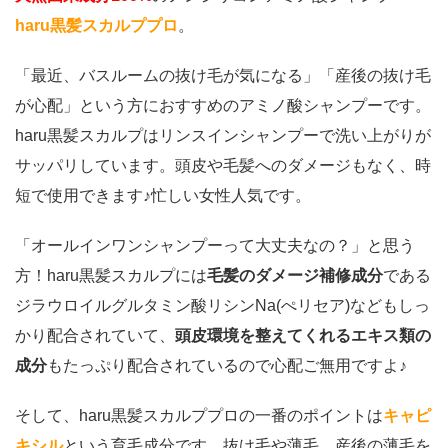
haru黒髪スカルププロ
。
「最近、バスルームの抜け毛が気になる」「産後の抜け毛
が心配」という方におすすめのアミノ酸シャンプーです。
haru黒髪スカルプはリンスインシャンプーで洗い上がりが
サッパリしています。頭皮や毛髪へのダメージもなく、時
短で使用できます♪忙しい女性人気です。
「オールインワンシャンプーって大丈夫なの？」と思う
方！haru黒髪スカルプには
毛髪のダメージ補修成分
である
ジラウロイルグルタミン酸リシンNa(ぺリセア)などもしっ
かり配合されていて、
頭皮環境を整えてくれるエキス類の
成分
もたっぷり配合されているので心配ご無用ですよ♪
そして、haru黒髪スカルププロの一番のポイントは
キャピ
キシル
という育毛成分です。抜け毛や薄毛、産後の薄毛を