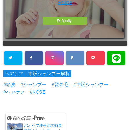
Follow
feedly
ヘアケア｜市販シャンプー解析
頭皮
シャンプー
髪の毛
市販シャンプー
ヘアケア
KOSE
Prev
前の記事 -
-
バオバブ種子油の効果