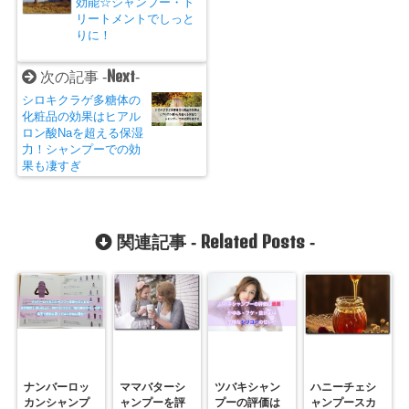
効能☆シャンプー・ト
リートメントでしっと
りに！
Next
次の記事 -
-
シロキクラゲ多糖体の
化粧品の効果はヒアル
ロン酸Naを超える保湿
力！シャンプーでの効
果も凄すぎ
Related Posts
関連記事 -
-
ナンバーロッ
ママバターシ
ツバキシャン
ハニーチェシ
カンシャンプ
ャンプーを評
プーの評価は
ャンプースカ