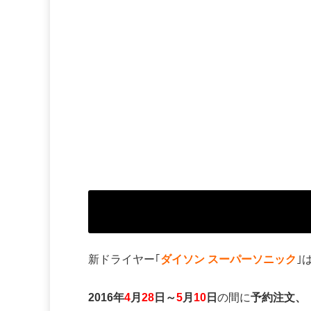
新ドライヤー｢
ダイソン スーパーソニック
｣
2016年
4
月
28
日～
5
月
10
日
の間に
予約注文、