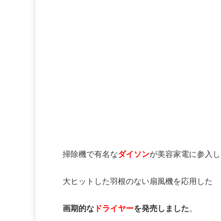
掃除機で有名な
ダイソン
が美容家電に参入し
大ヒットした羽根のない扇風機を応用した
画期的な
ドライヤー
を発売しました
。