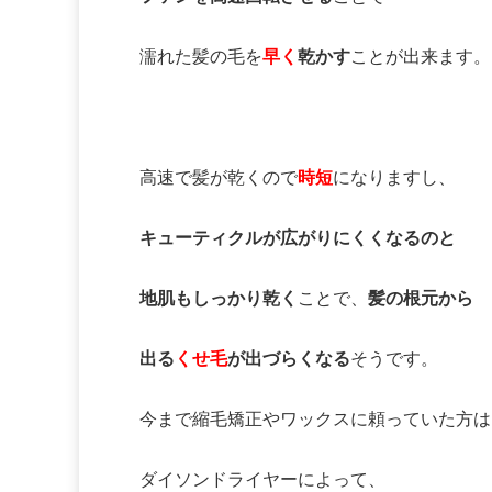
濡れた髪の毛を
早く
乾かす
ことが出来ます。
高速で髪が乾くので
時短
になりますし、
キューティクルが広がりにくくなるのと
地肌もしっかり乾く
ことで、
髪の根元から
出る
くせ毛
が出づらくなる
そうです。
今まで縮毛矯正やワックスに頼っていた方は
ダイソンドライヤーによって、